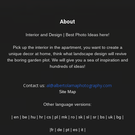
About
Interior and Design | Best Photo Ideas here!
Pick up the interior in the apartment, you want to create a
unique decor at home, think what landscape design will revive
the boring garden plot. We will give you a sea of inspiration and
hundreds of ideas!
Contact us:
al@albertolamaphotography.com
Site Map
Other language versions:
|
en
|
be
|
hu
|
hr
|
cs
|
pl
|
mk
|
ro
|
sk
|
sl
|
sr
|
bs
|
uk
|
bg
|
|
fr
|
de
|
pt
|
es
|
it
|