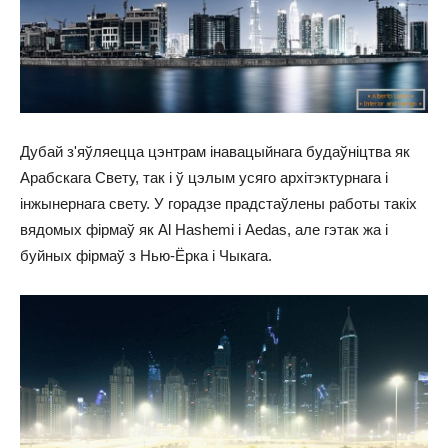
Дубай з'яўляецца цэнтрам інавацыйнага будаўніцтва як
Арабскага Свету, так і ў цэлым усяго архітэктурнага і
інжынернага свету. У горадзе прадстаўлены работы такіх
вядомых фірмаў як Al Hashemi і Aedas, але гэтак жа і
буйных фірмаў з Нью-Ёрка і Чыкага.