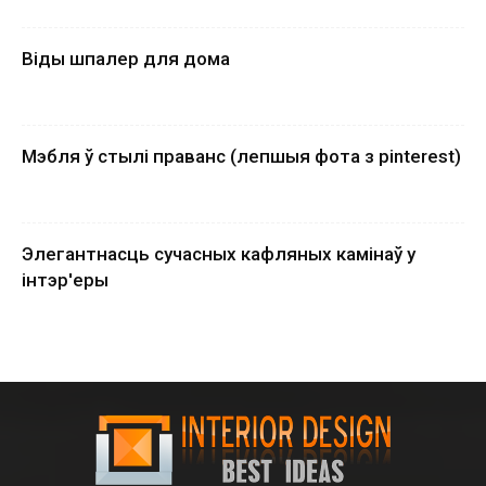
Віды шпалер для дома
Мэбля ў стылі праванс (лепшыя фота з pinterest)
Элегантнасць сучасных кафляных камінаў у
інтэр'еры