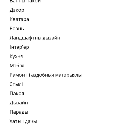
Ванны пакой
Дэкор
Кватэра
Розны
Ландшафтны дызайн
Інтэр'ер
Кухня
Мэбля
Рамонт і аздобныя матэрыялы
Стылі
Пакоя
Дызайн
Парады
Хаты і дачы