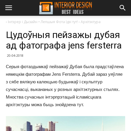
›
Інтэрер і Дызайн • Лепшыя Фота Ідэі тут!
›
Архітэктура
Цудоўныя пейзажы дубая
ад фатографа jens fersterra
20-04-2018
Серыя фотаздымкаў пейзажаў Дубая была прадстаўлена
нямецкім фатографам Jens Fersterra. Дубай зараз уяўляе
з сябе вялікую калекцыю будынкаў і скульптур
сучаснасці, выкананых у розных архітэктурных стылях.
Мноства сучасных інтэрпрэтацый ісламісцкага
архітэктуры можа быць знойдзена тут.