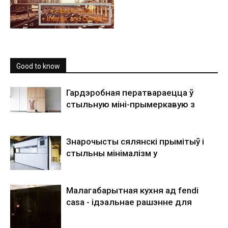
Good to know
Гардэробная ператвараецца ў
стыльную міні-прымеркавую з
Знарочысты сялянскі прымітыў і
стыльны мінімалізм у
Малагабарытная кухня ад fendi
casa - ідэальнае рашэнне для