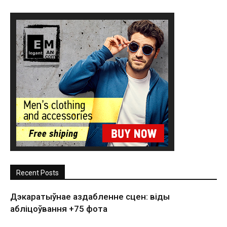
Recent Posts
Дэкаратыўнае аздабленне сцен: віды
абліцоўвання +75 фота