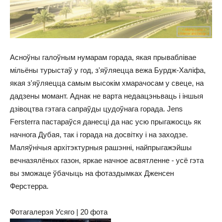
Асноўны галоўным нумарам горада, якая прываблівае
мільёны турыстаў у год, з'яўляецца вежа Бурдж-Халіфа,
якая з'яўляецца самым высокім хмарачосам у свеце, на
дадзены момант. Аднак не варта недаацэньваць і іншыя
дзівоцтва гэтага сапраўды цудоўнага горада. Jens
Fersterra пастараўся данесці да нас усю прыгажосць як
начнога Дубая, так і горада на досвітку і на заходзе.
Маляўнічыя архітэктурныя рашэнні, найпрыгажэйшы
вечназялёных газон, яркае начное асвятленне - усё гэта
вы зможаце ўбачыць на фотаздымках Дженсен
Ферстерра.
Фотагалерэя Усяго | 20 фота