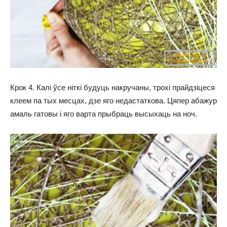
Крок 4. Калі ўсе ніткі будуць накручаны, трохі прайдзіцеся
клеем па тых месцах, дзе яго недастаткова. Цяпер абажур
амаль гатовы і яго варта прыбраць высыхаць на ноч.