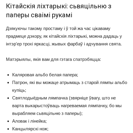
Кітайскія ліхтарыкі: сьвяцільню з
паперы сваімі рукамі
Дзякуючы такому простаму і ў той жа час цікаваму
прадмеце дэкору, як кітайскія ліхтарыкі, можна дадаць у
інтэр'ер трохі яркасці, жывых фарбаў і адчування свята.
Матэрыялы, якія вам для гэтага спатрэбяцца:
Каляровая альбо белая папера;
Патрон, які вы можаце атрымаць з старой лямпы альбо
купіць;
Святлодыёдным лямпачка (звярніце ўвагу, што не
варта выкарыстоўваць нагреваемая лямпачку, бо мы
вырабляем сьвяцільню з паперы);
Аловак і лінейка;
Канцылярскі нож;