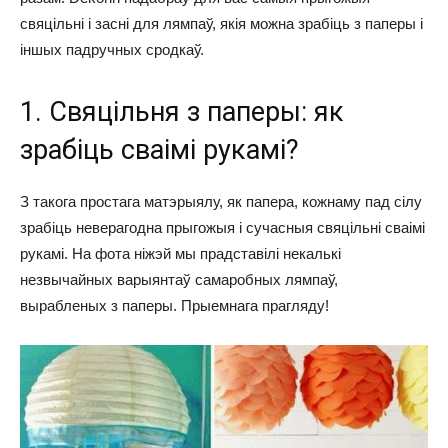
свяцільні і засні для лямпаў, якія можна зрабіць з паперы і
іншых падручных сродкаў.
1. Свяцільня з паперы: як
зрабіць сваімі рукамі?
З такога простага матэрыялу, як папера, кожнаму пад сілу
зрабіць неверагодна прыгожыя і сучасныя свяцільні сваімі
рукамі. На фота ніжэй мы прадставілі некалькі
незвычайных варыянтаў самаробных лямпаў,
вырабленых з паперы. Прыемнага прагляду!