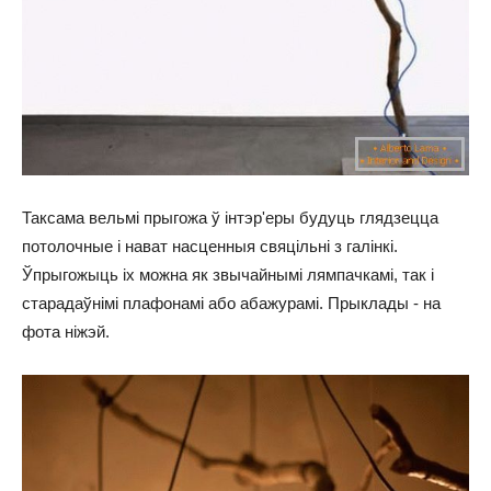
Таксама вельмі прыгожа ў інтэр'еры будуць глядзецца
потолочные і нават насценныя свяцільні з галінкі.
Ўпрыгожыць іх можна як звычайнымі лямпачкамі, так і
старадаўнімі плафонамі або абажурамі. Прыклады - на
фота ніжэй.