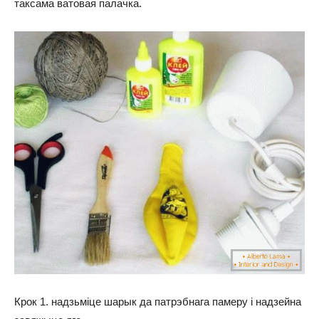
таксама ватовая палачка.
Крок 1. надзьміце шарык да патрэбнага памеру і надзейна