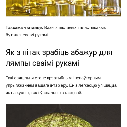
Таксама чытайце:
Вазы з шкляных і пластыкавых
бутэлек сваімі рукамі
Як з нітак зрабіць абажур для
лямпы сваімі рукамі
Такі свяцільня стане крэатыўным і непаўторным
упрыгажэннем вашага інтэр'еру. Ён з лёгкасцю ўпішацца
як на кухню, так і ў спальню з гасцінай.