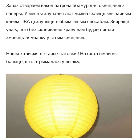
Зараз ствараем вакол патрона абажур для сьвяцільні з
паперы. У месцы злучэння ліст можна склеіць звычайным
клеем ПВА ці злучыць любым іншым спосабам. Звярніце
ўвагу, што без склейвання краёў вам будзе лягчэй
змяняць лямпачку ў гэтым свяцільні.
Нашы кітайскія ліхтарыкі гатовыя! На фота ніжэй вы
бачыце, што атрымалася ў выніку.