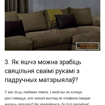
3. Як яшчэ можна зрабіць
свяцільня сваімі рукамі з
падручных матэрыялаў?
У вас ёсць любімая лямпа, з якой вы не хочаце
расставацца, але знешні выгляд яе плафона пакідае
жадаць лепшага? Не хвалюйцеся, бо ўсё папраўна!