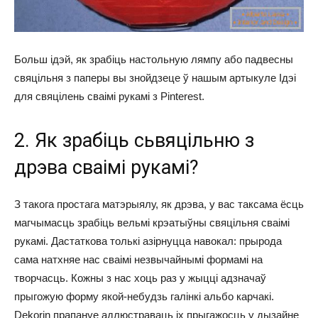
Больш ідэй, як зрабіць настольную лямпу або падвесны
свяцільня з паперы вы знойдзеце ў нашым артыкуле Ідэі
для свяцілень сваімі рукамі з Pinterest.
2. Як зрабіць сьвяцільню з
дрэва сваімі рукамі?
З такога простага матэрыялу, як дрэва, у вас таксама ёсць
магчымасць зрабіць вельмі крэатыўны свяцільня сваімі
рукамі. Дастаткова толькі азірнуцца навокал: прырода
сама натхняе нас сваімі незвычайнымі формамі на
творчасць. Кожны з нас хоць раз у жыцці адзначаў
прыгожую форму якой-небудзь галінкі альбо карчакі.
Dekorin прапануе адлюстраваць іх прыгажосць у дызайне