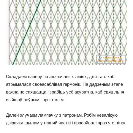
Складаем паперу па адзначаных лініях, для таго каб
атрымалася своеасаблівая гармонік. На дадзеным этапе
важна не спяшацца і зрабіць усё акуратна, каб свяцільня
выйшаў роўным і прыгожым.
Далей злучаем лямпачку з патронам. Робім невялікую
дзірачку шылам у ніжняй часткі і прасоўвалі праз яго нітку.