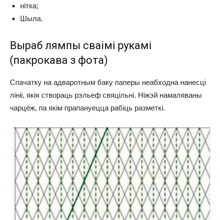
нітка;
Шыла.
Выраб лямпы сваімі рукамі
(пакрокава з фота)
Спачатку на адваротным баку паперы неабходна нанесці
лініі, якія створаць рэльеф свяцільні. Ніжэй намаляваны
чарцёж, па якім прапануецца рабіць разметкі.