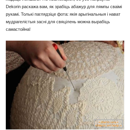
Dekorin раскажа вам, як зрабіць абажур для лямпы сваімі
рукамі. Толькі паглядзіце фота: якія арыгінальныя і нават
мудрагелістыя засні для свяцілень можна вырабіць
самастойна!