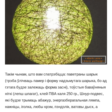
Такім чынам, што вам спатрэбіцца: паветраны шарык
(трэба ўлічваць памер і форму надзьмутага шарыка, бо ад
гэтага будзе залежаць форма засні), тоўстыя баваўняныя
ніткі (лепш шпагат), клей ПВА каля 250 гр., Шнур-подвес,
які будзе трымаць абажур, энергазберагальная лямпа,
нажніцы, іголка, любы крэм, пэндзлік, ватовы дыск, а