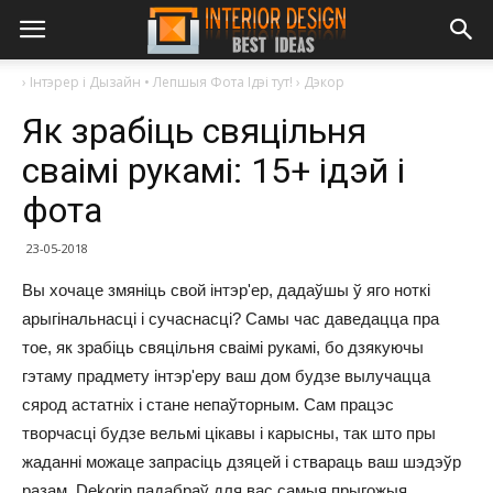
›
Інтэрер і Дызайн • Лепшыя Фота Ідэі тут!
›
Дэкор
Як зрабіць свяцільня
сваімі рукамі: 15+ ідэй і
фота
23-05-2018
Вы хочаце змяніць свой інтэр'ер, дадаўшы ў яго ноткі
арыгінальнасці і сучаснасці? Самы час даведацца пра
тое, як зрабіць свяцільня сваімі рукамі, бо дзякуючы
гэтаму прадмету інтэр'еру ваш дом будзе вылучацца
сярод астатніх і стане непаўторным. Сам працэс
творчасці будзе вельмі цікавы і карысны, так што пры
жаданні можаце запрасіць дзяцей і ствараць ваш шэдэўр
разам. Dekorin падабраў для вас самыя прыгожыя