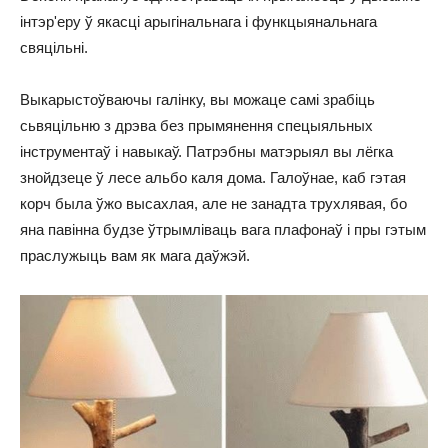
інтэр'еру ў якасці арыгінальнага і функцыянальнага
свяцільні.
Выкарыстоўваючы галінку, вы можаце самі зрабіць
сьвяцільню з дрэва без прымянення спецыяльных
інструментаў і навыкаў. Патрэбны матэрыял вы лёгка
знойдзеце ў лесе альбо каля дома. Галоўнае, каб гэтая
корч была ўжо высахлая, але не занадта трухлявая, бо
яна павінна будзе ўтрымліваць вага плафонаў і пры гэтым
праслужыць вам як мага даўжэй.