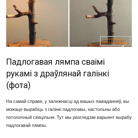
Падлогавая лямпа сваімі
рукамі з драўлянай галінкі
(фота)
На самай справе, у залежнасці ад вашых пажаданняў, вы
можаце вырабіць з галінкі падлогавы, настольны або
потолочный свяцільня. Тут мы разгледзім варыянт вырабу
падлогавай лямпы.