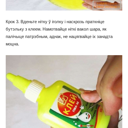
Крок 3. Вденьте нітку ў іголку і наскрозь праткніце
бутэльку з клеем. Намотвайце ніткі вакол шара, як
палічыце патрэбным, аднак, не нацягвайце іх занадта
моцна.