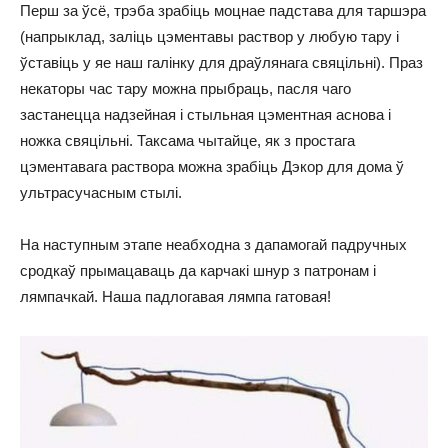
Перш за ўсё, трэба зрабіць моцнае падстава для таршэра
(напрыклад, заліць цэментавы раствор у любую тару і
ўставіць у яе наш галінку для драўлянага свяцільні). Праз
некаторы час тару можна прыбраць, пасля чаго
застанецца надзейная і стыльная цэментная аснова і
ножка свяцільні. Таксама чытайце, як з простага
цэментавага раствора можна зрабіць Дэкор для дома ў
ультрасучасным стылі.
На наступным этапе неабходна з дапамогай падручных
сродкаў прымацаваць да карчакі шнур з патронам і
лямпачкай. Наша падлогавая лямпа гатовая!