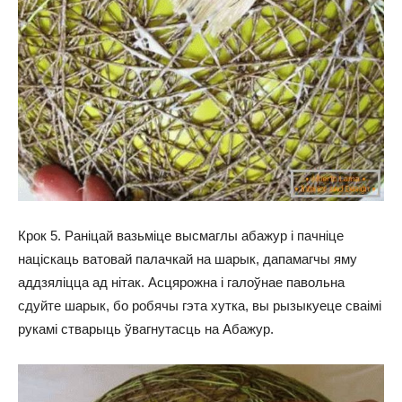
Крок 5. Раніцай вазьміце высмаглы абажур і пачніце
націскаць ватовай палачкай на шарык, дапамагчы яму
аддзяліцца ад нітак. Асцярожна і галоўнае павольна
сдуйте шарык, бо робячы гэта хутка, вы рызыкуеце сваімі
рукамі стварыць ўвагнутасць на Абажур.