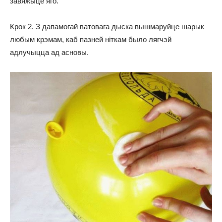
завяжыце яго.
Крок 2. З дапамогай ватовага дыска вышмаруйце шарык
любым крэмам, каб пазней ніткам было лягчэй
адлучыцца ад асновы.