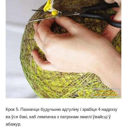
Крок 5. Пазначце будучыню адтуліну і зрабіце 4 надрэзу
ва ўсе бакі, каб лямпачка з патронам змаглі ўвайсці ў
абажур.