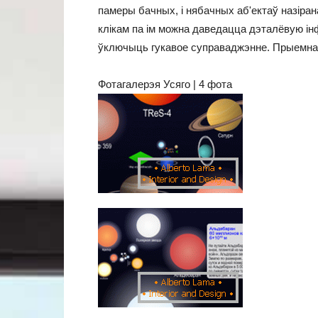
памеры бачных, і нябачных аб'ектаў назіранай
клікам па ім можна даведацца дэталёвую і
ўключыць гукавое суправаджэнне. Прыемнаг
Фотагалерэя Усяго | 4 фота