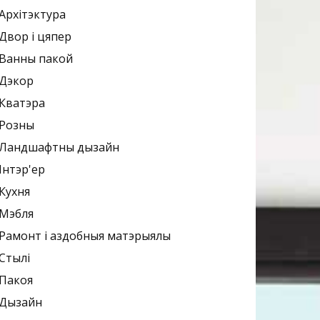
Архітэктура
Двор і цяпер
Ванны пакой
Дэкор
Кватэра
Розны
Ландшафтны дызайн
Інтэр'ер
Кухня
Мэбля
Рамонт і аздобныя матэрыялы
Стылі
Пакоя
Дызайн