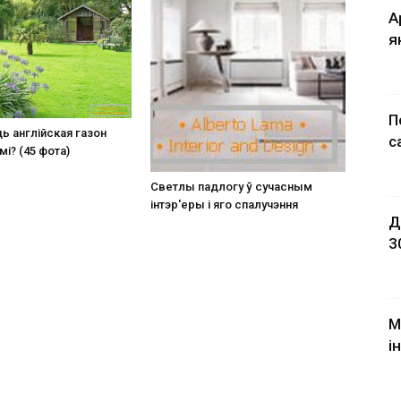
А
я
П
ь англійская газон
c
мі? (45 фота)
Светлы падлогу ў сучасным
інтэр'еры і яго спалучэння
Д
3
М
і