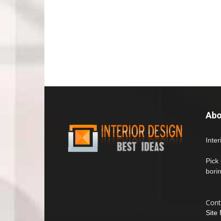
Abo
Inte
Pick
bori
Cont
Site