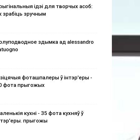
рыгінальныя ідэі для творчых асоб:
к зрабіць зручным
олуподводное здымка ад alessandro
atuogno
зіцячыя фоташпалеры ў інтэр'еры -
0 фота прыгожых
аленькія кухні - 35 фота кухняў ў
нтэр'еры. прыгожы