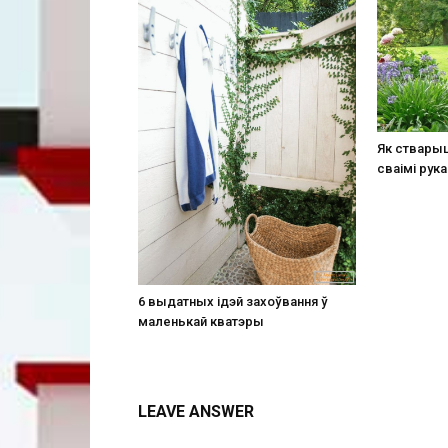
Як стварыц
сваімі рука
6 выдатных ідэй захоўвання ў
маленькай кватэры
LEAVE ANSWER