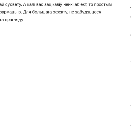
 сусвету. А калі вас зацікавіў нейкі аб'ект, то простым
нфармацыю. Для большага эфекту, не забудзьцеся
а прагляду!