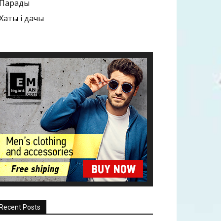
Парады
Хаты і дачы
Recent Posts