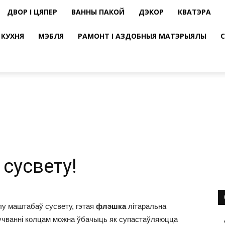
ДВОР І ЦЯПЕР
ВАННЫ ПАКОЙ
ДЭКОР
КВАТЭРА
КУХНЯ
МЭБЛЯ
РАМОНТ І АЗДОБНЫЯ МАТЭРЫЯЛЫ
сусвету!
лу маштабаў сусвету, гэтая
флэшка
літаральна
кручванні колцам можна ўбачыць як супастаўляюцца