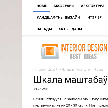
HOME
АКСЭСУАРЫ
АРХІТЭКТУРА
ЛАНДШАФТНЫ ДЫЗАЙН
ІНТЭР'ЕР
ПАРАДЫ
ХАТЫ І ДАЧЫ
Шкала
маштабаў
сусвету!
›
Інтэрер і Дызайн • Лепшыя Фота Ідэі тут!
›
Розны
Шкала маштабаў 
01-07-2018
Сёння наткнуўся на займальную штуку, шка
паглынула мяне на 20 - 30 хвілін. Пры пра