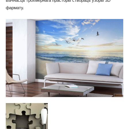
Бачнасць трохмернага прасторы створаць ўзоры 3D
фармату.