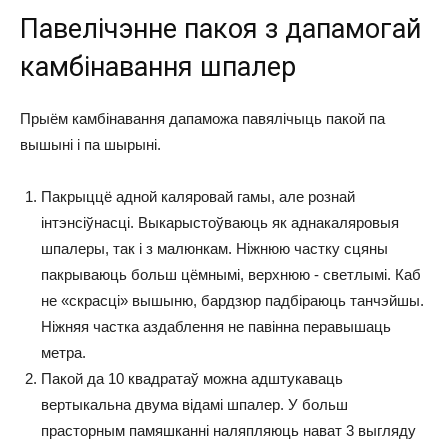
Павелічэнне пакоя з дапамогай
камбінавання шпалер
Прыём камбінавання дапаможа павялічыць пакой па
вышыні і па шырыні.
Пакрыццё адной каляровай гамы, але рознай
інтэнсіўнасці. Выкарыстоўваюць як аднакаляровыя
шпалеры, так і з малюнкам. Ніжнюю частку сцяны
пакрываюць больш цёмнымі, верхнюю - светлымі. Каб
не «скрасці» вышыню, бардзюр падбіраюць танчэйшы.
Ніжняя частка аздаблення не павінна перавышаць
метра.
Пакой да 10 квадратаў можна адштукаваць
вертыкальна двума відамі шпалер. У больш
прасторным памяшканні наляпляюць нават 3 выгляду