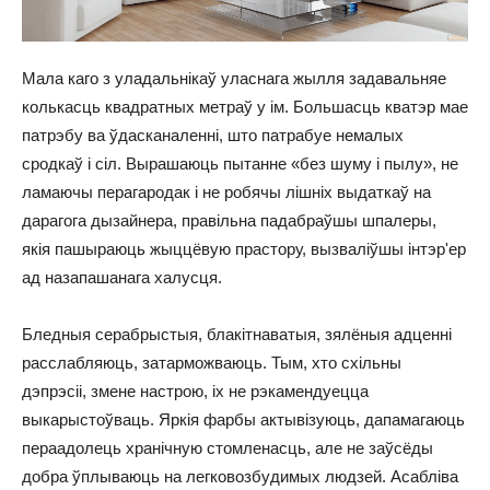
Мала каго з уладальнікаў уласнага жылля задавальняе
колькасць квадратных метраў у ім. Большасць кватэр мае
патрэбу ва ўдасканаленні, што патрабуе немалых
сродкаў і сіл. Вырашаюць пытанне «без шуму і пылу», не
ламаючы перагародак і не робячы лішніх выдаткаў на
дарагога дызайнера, правільна падабраўшы шпалеры,
якія пашыраюць жыццёвую прастору, вызваліўшы інтэр'ер
ад назапашанага халусця.
Бледныя серабрыстыя, блакітнаватыя, зялёныя адценні
расслабляюць, затарможваюць. Тым, хто схільны
дэпрэсіі, змене настрою, іх не рэкамендуецца
выкарыстоўваць. Яркія фарбы актывізуюць, дапамагаюць
пераадолець хранічную стомленасць, але не заўсёды
добра ўплываюць на легковозбудимых людзей. Асабліва