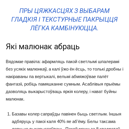
ПРЫ ЦЯЖКАСЦЯХ З ВЫБАРАМ
ГЛАДКІЯ І ТЕКСТУРНЫЕ ПАКРЫЦЦЯ
ЛЁГКА КАМБІНУЮЦЦА.
Які малюнак абраць
Вядомае правіла: афармляць пакой светлымі шпалерамі
без усякіх малюнкаў, а калі ўжо ён ёсць, то толькі дробны і
накіраваны па вертыкалі, вельмі абмяжоўвае палёт
фантазіі, робіць памяшканне сумным. Асаблівыя прыёмы
дазволяць выкарыстоўваць яркія колеру, і нават буйны
малюнак.
Базавы колер сапраўды павінен быць светлым. Іншыя
адбяруць у пакоі каля 40% яе аб'ёму. Белы таксама
лепш не выкарыстоўваць. Пакой менш за 8 квадратаў