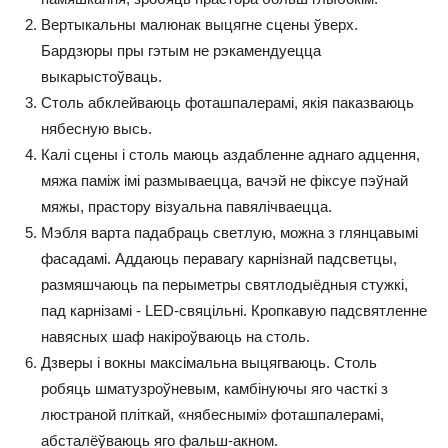
Вертыкальны малюнак выцягне сцены ўверх.
Бардзюры пры гэтым не рэкамендуецца
выкарыстоўваць.
Столь абклейваюць фоташпалерамі, якія паказваюць
нябесную высь.
Калі сцены і столь маюць аздабленне аднаго адцення,
мяжа паміж імі размываецца, вачэй не фіксуе пэўнай
мяжы, прастору візуальна павялічваецца.
Мэбля варта падабраць светлую, можна з глянцавымі
фасадамі. Аддаюць перавагу карнізнай падсветцы,
размяшчаюць па перыметры святлодыёдныя стужкі,
пад карнізамі - LED-свяцільні. Кропкавую падсвятленне
навясных шаф накіроўваюць на столь.
Дзверы і вокны максімальна выцягваюць. Столь
робяць шматузроўневым, камбінуючы яго часткі з
люстраной пліткай, «нябеснымі» фоташпалерамі,
абсталёўваюць яго фальш-акном.