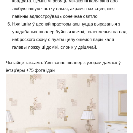
квадрата. Цёмнымі робяць міжаконні каля акна або
любую іншую частку пакоя, акрамя тых сцен, якія
павінны адлюстроўваць сонечнае святло.
Нялішнім ў цеснай прасторы апынуцца выразаныя з
упадабаных шпалер буйныя кветкі, налепленыя па-над
неброского фону сілуэты целующейся пары каля
галавы ложку ці домікі, слонік у дзіцячай.
Чытайце таксама: Ужыванне шпалер з узорам дамаск ў
інтэр'еры +75 фота ідэй