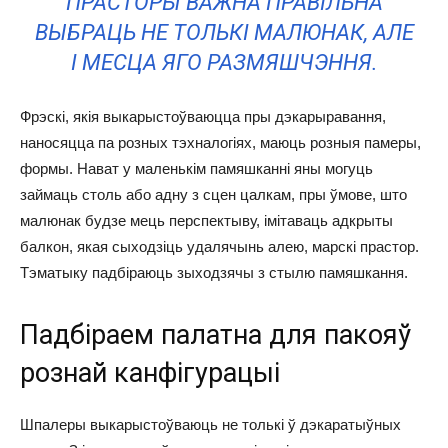
ПРАСТОРЫ ВАЖНА ПРАВІЛЬНА
ВЫБРАЦЬ НЕ ТОЛЬКІ МАЛЮНАК, АЛЕ
І МЕСЦА ЯГО РАЗМЯШЧЭННЯ.
Фрэскі, якія выкарыстоўваюцца пры дэкарыравання,
наносяцца па розных тэхналогіях, маюць розныя памеры,
формы. Нават у маленькім памяшканні яны могуць
займаць столь або адну з сцен цалкам, пры ўмове, што
малюнак будзе мець перспектыву, імітаваць адкрыты
балкон, якая сыходзіць удалячынь алею, марскі прастор.
Тэматыку падбіраюць зыходзячы з стылю памяшкання.
Падбіраем палатна для пакояў
рознай канфігурацыі
Шпалеры выкарыстоўваюць не толькі ў дэкаратыўных