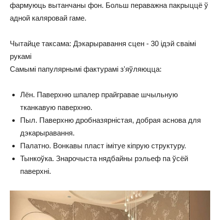
фармуюць вытанчаны фон. Больш пераважна пакрыццё ў
адной каляровай гаме.
Чытайце таксама: Дэкарыравання сцен - 30 ідэй сваімі
рукамі
Самымі папулярнымі фактурамі з'яўляюцца:
Лён. Паверхню шпалер прайгравае шчыльную
тканкавую паверхню.
Пыл. Паверхню дробназярністая, добрая аснова для
дэкарыравання.
Палатно. Вонкавы пласт імітуе кіпрую структуру.
Тынкоўка. Знарочыста нядбайны рэльеф па ўсёй
паверхні.