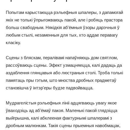
Попытам карыстаюцца рэльефныя шпалеры, з дапамогай
якіх не толькі ўпрыгожваюць пакой, але і робяць прастора
больш свабодным. Някідкія аб'ёмныя ўзоры дарэчныя ў
любым стылі, незаменныя для тых, хто аддае перавагу
класіку.
Сцены з бляскам, пералівамі напаўняюць дом святлом,
рассоўваюць сцены. Эфект узмацняецца, калі дадаць да
аздаблення глянцавыя або люстраныя столі. Трэба толькі
памятаць пры гэтым, што мноства дробных прадметаў
становішча ў інтэр'еры будзе падвойвацца.
Мудрагелістыя рэльефныя лініі адцягваюць увагу якое
ўваходзіць ад аб'ёмаў пакоя. Маленькі пакой глядзіцца
выйгрышна, калі абклееная фактурнымі шпалерамі з
дробным малюнкам. Такія сцены прыемныя навобмацак,