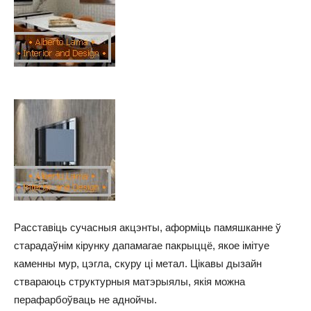
Расставіць сучасныя акцэнты, аформіць памяшканне ў
старадаўнім кірунку дапамагае пакрыццё, якое імітуе
каменны мур, цэгла, скуру ці метал. Цікавы дызайн
ствараюць структурныя матэрыялы, якія можна
перафарбоўваць не аднойчы.