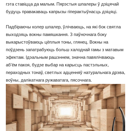
гэта ставіцца да малым. Пярэстыя шпалеры ў дзіцячай
будуць правакаваць капрызы гіперактыўнасць дзіцяці.
Падбіраючы колер шпалер, ўлічваюць, на які бок святла
выходзяць вокны памяшкання. З паўночнага боку
выкарыстоўваюць цёплыя тоны, глянец. Вокны на
поўдзень запатрабуюць больш халоднай гамы з матавым
эфектам. Ідэальным рашэннем, значна павялічваюць
аб'ём пакоя, будзе выбар на карысць пастэльных,
пераходных тонаў, светлых адценняў натуральнага дрэва,
воўны, далікатнага ружаватага, пясочнага.