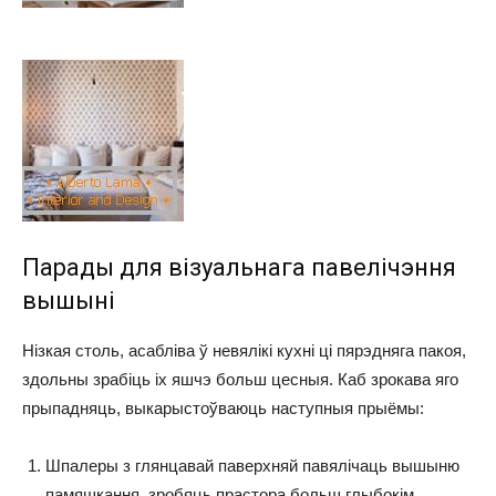
Парады для візуальнага павелічэння
вышыні
Нізкая столь, асабліва ў невялікі кухні ці пярэдняга пакоя,
здольны зрабіць іх яшчэ больш цесныя. Каб зрокава яго
прыпадняць, выкарыстоўваюць наступныя прыёмы:
Шпалеры з глянцавай паверхняй павялічаць вышыню
памяшкання, зробяць прастора больш глыбокім.