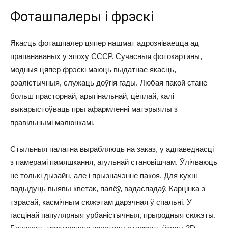
Фоташпалеры і фрэскі
Якасць фоташпалер цяпер нашмат адрозніваецца ад
прапанаваных у эпоху СССР. Сучасныя фотокартины,
модныя цяпер фрэскі маюць выдатнае якасць,
рэалістычныя, служаць доўгія гады. Любая пакой стане
больш прасторнай, арыгінальнай, цёплай, калі
выкарыстоўваць пры афармленні матэрыялы з
правільнымі малюнкамі.
Стыльныя палатна вырабляюць на заказ, у адпаведнасці
з памерамі памяшкання, агульнай становішчам. Ўлічваюць
не толькі дызайн, але і прызначэнне пакоя. Для кухні
падыдуць выявы кветак, палёў, вадаспадаў. Карцінка з
тэрасай, касмічным сюжэтам дарэчная ў спальні. У
гасцінай папулярныя урбаністычныя, прыродныя сюжэты.