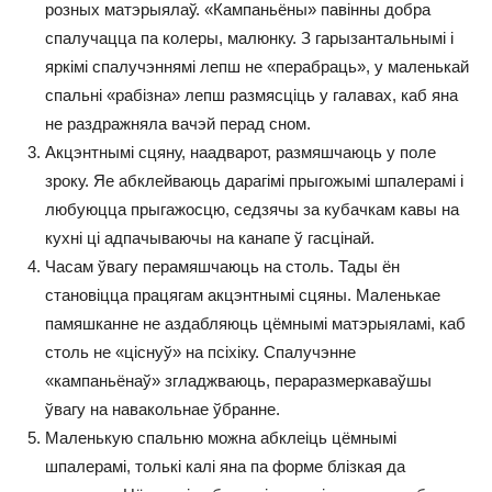
розных матэрыялаў. «Кампаньёны» павінны добра
спалучацца па колеры, малюнку. З гарызантальнымі і
яркімі спалучэннямі лепш не «перабраць», у маленькай
спальні «рабізна» лепш размясціць у галавах, каб яна
не раздражняла вачэй перад сном.
Акцэнтнымі сцяну, наадварот, размяшчаюць у поле
зроку. Яе абклейваюць дарагімі прыгожымі шпалерамі і
любуюцца прыгажосцю, седзячы за кубачкам кавы на
кухні ці адпачываючы на ​​канапе ў гасцінай.
Часам ўвагу перамяшчаюць на столь. Тады ён
становіцца працягам акцэнтнымі сцяны. Маленькае
памяшканне не аздабляюць цёмнымі матэрыяламі, каб
столь не «ціснуў» на псіхіку. Спалучэнне
«кампаньёнаў» згладжваюць, пераразмеркаваўшы
ўвагу на навакольнае ўбранне.
Маленькую спальню можна абклеіць цёмнымі
шпалерамі, толькі калі яна па форме блізкая да