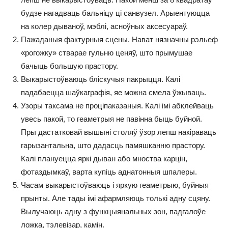
будзе нагадваць бальніцу ці санвузел. Арыентуюцца
на колер дываноў, мэблі, асноўных аксесуараў.
Пажаданыя фактурныя сцены. Нават нязначны рэльеф
«рогожку» стварае гульню ценяў, што прымушае
бачыць большую прастору.
Выкарыстоўваюць бліскучыя пакрыцця. Калі
падабаецца шаўкаграфія, яе можна смела ўжываць.
Узоры таксама не проціпаказаныя. Калі імі абклейваць
увесь пакой, то геаметрыя не павiнна быць буйной.
Пры дастатковай вышыні столяў ўзор лепш накіраваць
гарызантальна, што дадасць памяшканню прастору.
Калі плануецца яркі дыван або мноства карцін,
фотаздымкаў, варта купіць аднатонныя шпалеры.
Часам выкарыстоўваюць і яркую геаметрыю, буйныя
прынты. Але тады імі афармляюць толькі адну сцяну.
Вылучаюць адну з функцыянальных зон, падгалоўе
ложка, тэлевізар, камін.