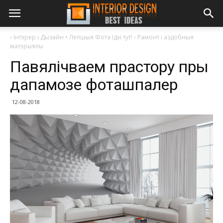
›
Інтэрер і Дызайн • Лепшыя Фота Ідэі тут!
›
Рамонт і аздобныя
матэрыялы
Павялічваем прастору пры
дапамозе фоташпалер
12-08-2018