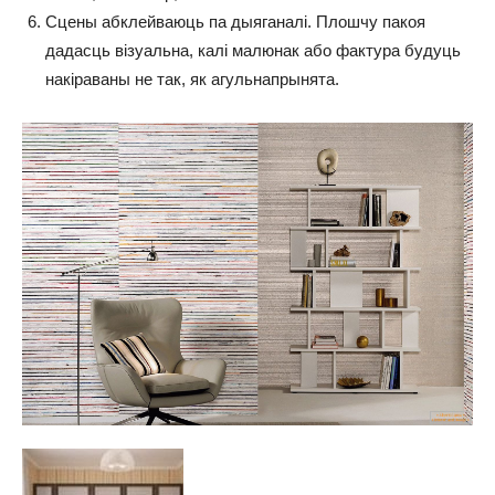
Сцены абклейваюць па дыяганалі. Плошчу пакоя
дадасць візуальна, калі малюнак або фактура будуць
накіраваны не так, як агульнапрынята.