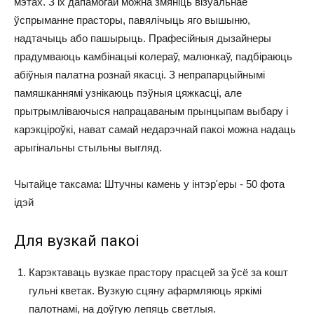
мэтах. З іх дапамогай можна змяніць візуальнае
ўспрыманне прасторы, павялічыць яго вышыню,
надтачыць або пашырыць. Прафесійныя дызайнеры
прадумваюць камбінацыі колераў, малюнкаў, падбіраюць
абіўныя палатна рознай якасці. З непрапарцыйнымі
памяшканнямі узнікаюць пэўныя цяжкасці, але
прытрымліваючыся напрацаваным прынцыпам выбару і
карэкціроўкі, нават самай недарэчнай пакоі можна надаць
арыгінальны стыльны выгляд.
Чытайце таксама: Штучны камень у інтэр'еры - 50 фота
ідэй
Для вузкай пакоі
Карэктаваць вузкае прастору прасцей за ўсё за кошт
гульні кветак. Вузкую сцяну афармляюць яркімі
палотнамі, на доўгую лепяць светлыя.