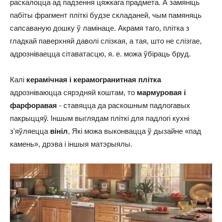
раскалоцца ад падзення цяжкага прадмета. А замяніць
пабіты фрагмент пліткі будзе складаней, чым памяняць
сапсаваную дошку ў ламінаце. Акрамя таго, плітка з
гладкай паверхняй даволі слізкая, а тая, што не слізгае,
адрозніваецца сітаватасцю,
я. е.
можа ўбіраць бруд.
Калі
керамічная і керамогранитная плітка
адрозніваюцца сярэдняй коштам, то
мармуровая і
фарфоравая
- ставяцца да раскошным падлогавых
пакрыццяў. Іншым выглядам пліткі для падлогі кухні
з'яўляецца
вініл
, Які можа выконвацца ў дызайне «пад
камень», дрэва і іншыя матэрыялы.