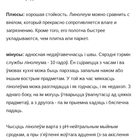
Плюсы:
хорошая стойкость. Линолеум можно сравнить с
вінілом, который прекрасно сопротивляется влаге и
загрязнению. Кроме того, его полотна быстрее
укладываются, чем плитка или паркет.
мінусы:
адносная недаўгавечнасць і швы. Сярэдні тэрмін
службы лінолеума - 10 гадоў. Ён сціраецца з часам і ва
ўмовах кухні можа быць парэзаць запалым нажом або
іншым вострым прадметам. У той жа час мяккасць
лінолеўма можа разглядацца і як годнасць, і як недахоп. З
аднаго боку, на ім могуць ўтварыцца ўвагнутасці ад цяжкіх
прадметаў, а з другога - па ім прыемна хадзіць і бяспечна
падаць.
Чысціць лінолеўм варта з рН-нейтральным мыйным
сродкам, а пры з'яўленні жоўтага адцення (з-за акіслення