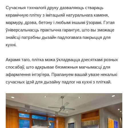
Сучасныя тэхналогіі друку дазваляюць ствараць
керамічную плітку з імітацыяй натуральнага каменя,
мармуру, дрэва, бетону і любымі іншымі ўзорамі. Гэтая
ўніверсальнасць практычна гарантуе, што вы зможаце
знайсці патрэбны дызайн падлогавага пакрыцця для
кухні.
Акрамя таго, плітка можа ўкладвацца дзесяткамі розных
спосабаў, што адкрывае бязмежныя магчымасці для
афармлення інтэр'ера. Прапануем вашай увазе некалькі
сучасных ідэй для дызайну падлог на кухні з пліткай.