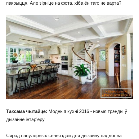
пакрыцця. Але зірніце на фота, хіба ён таго не варта?
Таксама чытайце:
Модныя кухні 2016 - новыя трэнды ў
дызайне інтэр'еру
Сярод папулярных сёння ідэй для дызайну падлог на