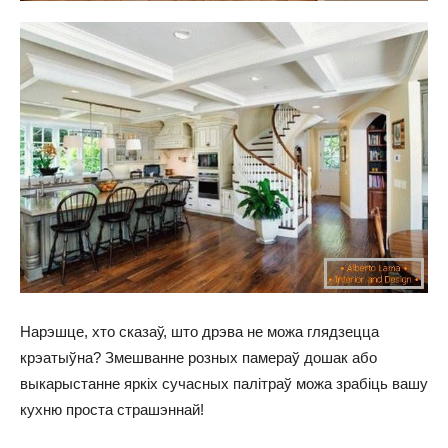
Нарэшце, хто сказаў, што дрэва не можа глядзецца
крэатыўна? Змешванне розных памераў дошак або
выкарыстанне яркіх сучасных палітраў можа зрабіць вашу
кухню проста страшэннай!