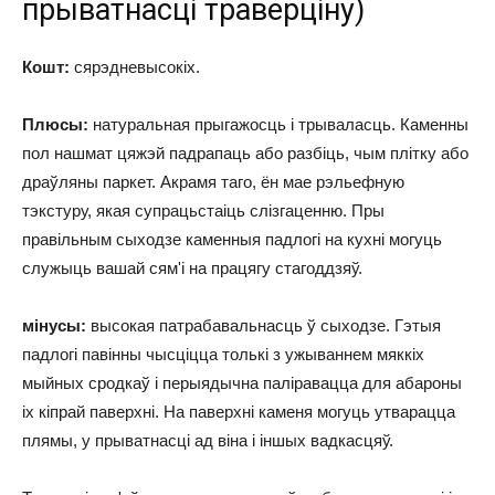
прыватнасці траверціну)
Кошт:
сярэдневысокіх.
Плюсы:
натуральная прыгажосць і трываласць. Каменны
пол нашмат цяжэй падрапаць або разбіць, чым плітку або
драўляны паркет. Акрамя таго, ён мае рэльефную
тэкстуру, якая супрацьстаіць слізгаценню. Пры
правільным сыходзе каменныя падлогі на кухні могуць
служыць вашай сям'і на працягу стагоддзяў.
мінусы:
высокая патрабавальнасць ў сыходзе. Гэтыя
падлогі павінны чысціцца толькі з ужываннем мяккіх
мыйных сродкаў і перыядычна паліравацца для абароны
іх кіпрай паверхні. На паверхні каменя могуць утварацца
плямы, у прыватнасці ад віна і іншых вадкасцяў.