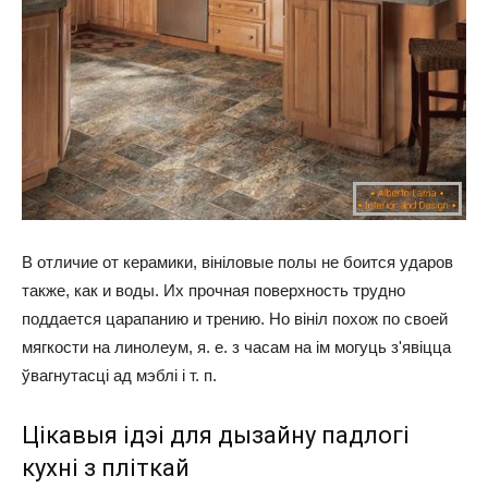
В отличие от керамики, вініловые полы не боится ударов
также, как и воды. Их прочная поверхность трудно
поддается царапанию и трению. Но вініл похож по своей
мягкости на линолеум,
я. е.
з часам на ім могуць з'явіцца
ўвагнутасці ад мэблі
і т. п.
Цікавыя ідэі для дызайну падлогі
кухні з пліткай