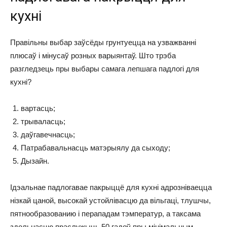
кухні
Правільны выбар заўсёды грунтуецца на узважванні
плюсаў і мінусаў розных варыянтаў. Што трэба
разгледзець пры выбары самага лепшага падлогі для
кухні?
вартасць;
трываласць;
даўгавечнасць;
Патрабавальнасць матэрыялу да сыходу;
Дызайн.
Ідэальнае падлогавае пакрыццё для кухні адрозніваецца
нізкай цаной, высокай устойлівасцю да вільгаці, тлушчы,
пятнообразованию і перападам тэмператур, а таксама
здольнасцю праслужыць 50 гадоў пры мінімальным