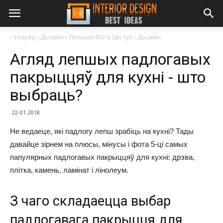
›
Інтэрер і Дызайн • Лепшыя Фота Ідэі тут!
›
Дызайн
Агляд лепшых падлогавых
пакрыццяў для кухні - што
выбраць?
22-01-2018
Не ведаеце, які падлогу лепш зрабіць на кухні? Тады
давайце зірнем на плюсы, мінусы і фота 5-ці самых
папулярных падлогавых пакрыццяў для кухні: дрэва,
плітка, камень, ламінат і лінолеум.
З чаго складаецца выбар
падлогавага пакрыцця для