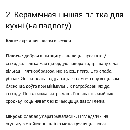
2. Керамічная і іншая плітка для
кухні (на падлогу)
Кошт:
сярэдняя, ​​часам высокая.
Плюсы:
добрая вільгацятрываласць і прастата ў
сыходзе. Плітка мае цьвёрдую паверхню, трывалую да
вільгаці і пятнообразованию за кошт таго, што слаба
ўбірае. Яе складана падрапаць і яна можа служыць вам
бясконца доўга пры мінімальных патрабаваннях да
сыходу. Плітка можа вытрымаць большасць мыйных
сродкаў, хоць нават без іх чысціцца даволі лёгка.
мінусы:
слабая ўдаратрываласць. Нягледзячы на ​​
агульную стойкасць, плітка можа трэснуць і нават