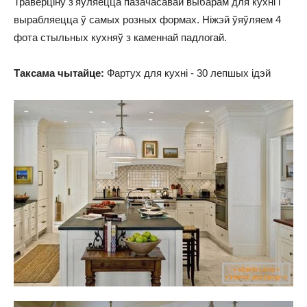
Траверціну з'яўляецца пазачасавай выбарам для кухні і
вырабляецца ў самых розных формах. Ніжэй ўяўляем 4
фота стыльных кухняў з каменнай падлогай.
Таксама чытайце:
Фартух для кухні - 30 лепшых ідэй