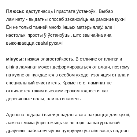
Плюсы:
даступнасць і прастата ўстаноўкі. Выбар
ламінату - выдатны спосаб зэканоміць на рамонце кухні.
Ён не толькі танней многіх іншых матэрыялаў, але і
настолькі просты ў ўстаноўцы, што звычайна яна
выконваецца сваімі рукамі.
мінусы:
низкая влагостойкость. В отличие от плитки и
вініла ламинат может деформироваться от влаги, поэтому
на кухне он нуждается в особом уходе: изоляция от влаги,
специальный очиститель. Кроме того, ламинат не
отличается таким высоким сроком годности, как
деревянные полы, плитка и камень.
Адносна недарагі выгляд падлогавага пакрыцця для кухні,
ламінат можа ўпрыгожыць яе не горш за натуральнай
драўніны, забяспечыўшы цудоўную ўстойлівасць падлогі