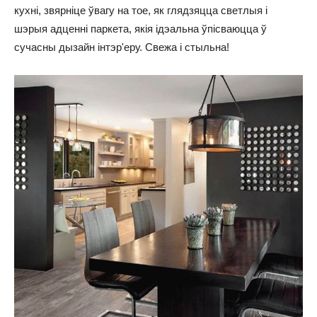
кухні, звярніце ўвагу на тое, як глядзяцца светлыя і
шэрыя адценні паркета, якія ідэальна ўпісваюцца ў
сучасны дызайн інтэр'еру. Свежа і стыльна!