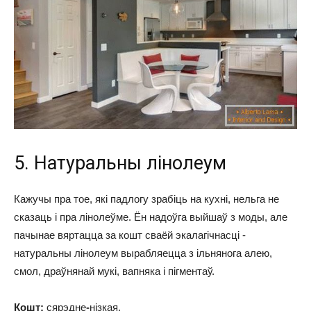
5. Натуральны лінолеум
Кажучы пра тое, які падлогу зрабіць на кухні, нельга не
сказаць і пра лінолеўме. Ён надоўга выйшаў з моды, але
пачынае вяртацца за кошт сваёй экалагічнасці -
натуральны лінолеум вырабляецца з ільнянога алею,
смол, драўнянай мукі, вапняка і пігментаў.
Кошт:
сярэдне
-
нізкая.