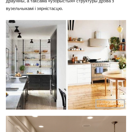
драўніны, а таксама «ўзорыстыя» структуры дрэва з
вузельчыкамі і зярністасцю.