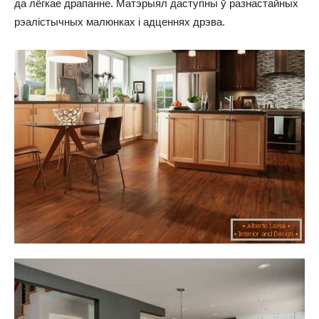
да лёгкае драпанне. Матэрыял даступны ў разнастайных
рэалістычных малюнках і адценнях дрэва.