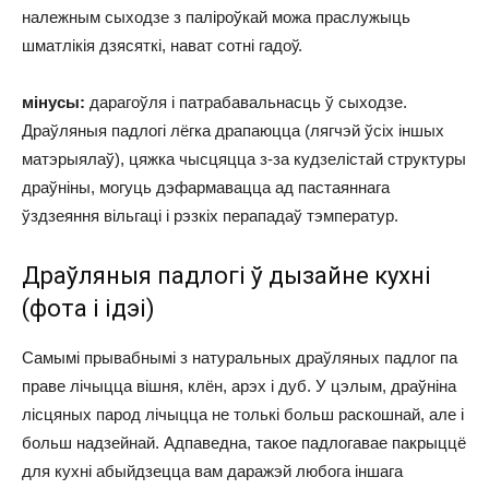
належным сыходзе з паліроўкай можа праслужыць
шматлікія дзясяткі, нават сотні гадоў.
мінусы:
дарагоўля і патрабавальнасць ў сыходзе.
Драўляныя падлогі лёгка драпаюцца (лягчэй ўсіх іншых
матэрыялаў), цяжка чысцяцца з-за кудзелістай структуры
драўніны, могуць дэфармавацца ад пастаяннага
ўздзеяння вільгаці і рэзкіх перападаў тэмператур.
Драўляныя падлогі ў дызайне кухні
(фота і ідэі)
Самымі прывабнымі з натуральных драўляных падлог па
праве лічыцца вішня, клён, арэх і дуб. У цэлым, драўніна
лісцяных парод лічыцца не толькі больш раскошнай, але і
больш надзейнай. Адпаведна, такое падлогавае пакрыццё
для кухні абыйдзецца вам даражэй любога іншага