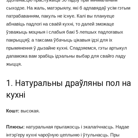
сыходзе. На жаль, матэрыялу, які б адпавядаў усім гэтым
патрабаванням, пакуль не існуе. Калі вы плануеце
абнавіць падлогі на сваёй кухні, то далей зможаце
ўзважыць моцныя і слабыя бакі 5 лепшых падлогавых
пакрыццяў, а таксама ўбачыць цікавыя ідэі для іх
прымянення ў дызайне кухні. Спадзяемся, гэты артыкул
дапаможа вам зрабіць ідэальны выбар для свайго ладу
жыцця.
1. Натуральны драўляны пол на
кухні
Кошт:
высокая.
Плюсы:
натуральная прыгажосць і экалагічнасць. Надае
інтэр'еру кухні чароўную цеплыню і ўтульнасць. Пры