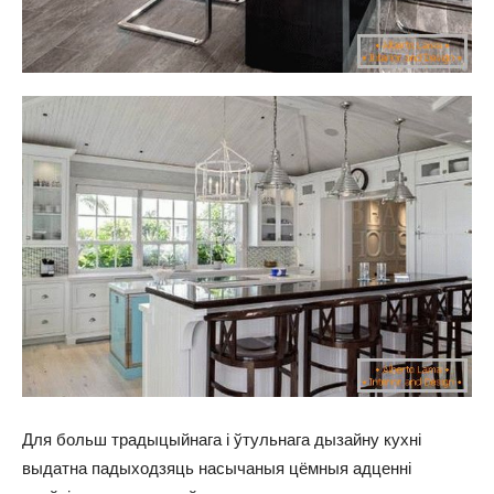
Для больш традыцыйнага і ўтульнага дызайну кухні
выдатна падыходзяць насычаныя цёмныя адценні