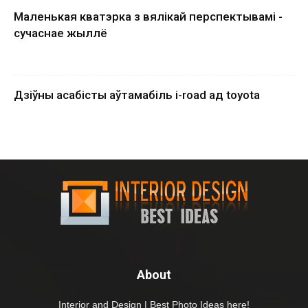
Маленькая кватэрка з вялікай перспектывамі -
сучаснае жыллё
Дзіўны асабісты аўтамабіль i-road ад toyota
About
Interior and Design | Best Photo Ideas here!