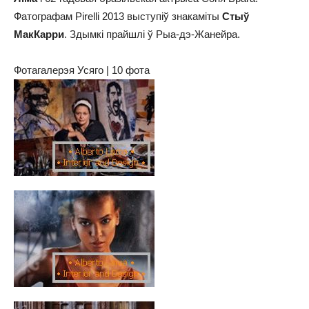
Фатографам Pirelli 2013 выступіў знакаміты
Стыў
МакКарри
. Здымкі прайшлі ў Рыа-дэ-Жанейра.
Фотагалерэя Усяго | 10 фота