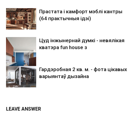
Прастата і камфорт мэблі кантры
(64 практычныя ідэі)
Цуд інжынернай думкі - невялікая
кватэра fun house з
Гардэробная 2 кв. м. - фота цікавых
варыянтаў дызайна
LEAVE ANSWER