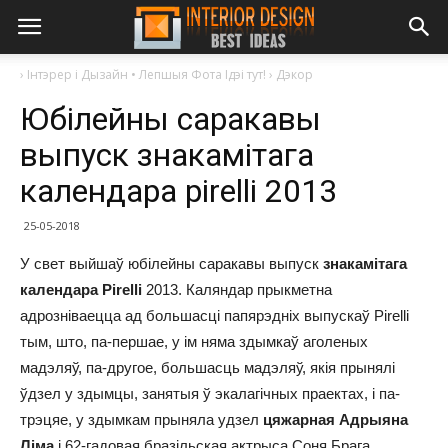
›
Інтэрер і Дызайн • Лепшыя Фота Ідэі тут!
›
Дэкор
Юбілейны саракавы
выпуск знакамітага
календара pirelli 2013
25-05-2018
У свет выйшаў юбілейны саракавы выпуск
знакамітага
календара Pirelli
2013. Каляндар прыкметна
адрозніваецца ад большасці папярэдніх выпускаў Pirelli
тым, што, па-першае, у ім няма здымкаў аголеных
мадэляў, па-другое, большасць мадэляў, якія прынялі
ўдзел у здымцы, занятыя ў экалагічных праектах, і па-
трэцяе, у здымкам прыняла удзел
цяжарная Адрыяна
Ліма
і 62-гадовая бразільская актрыса Соня Брага.