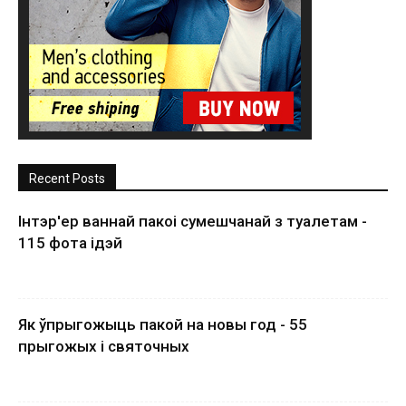
Recent Posts
Інтэр'ер ваннай пакоі сумешчанай з туалетам -
115 фота ідэй
Як ўпрыгожыць пакой на новы год - 55
прыгожых і святочных