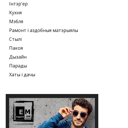
Інтэр'ер
Кухня
Мэбля
Рамонт і аздобныя матэрыялы
Стылі
Пакоя
Дызайн
Парады
Хаты і дачы